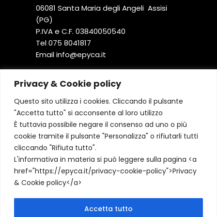
06081 Santa Maria degli Angeli Assisi
(PG)
P.IVA e C.F. 03840050540
Tel
075 8041817
Email
@ofni
ti.acype
Privacy & Cookie policy
Questo sito utilizza i cookies. Cliccando il pulsante
ORARIO
"Accetta tutto" si acconsente al loro utilizzo
È tuttavia possibile negare il consenso ad uno o più
Da Lunedì a Venerdì
cookie tramite il pulsante "Personalizza" o rifiutarli tutti
07:30 – 22:00
cliccando "Rifiuta tutto".
Sabato
L'informativa in materia si può leggere sulla pagina <a
08:30 – 19:00
href="https://epyca.it/privacy-cookie-policy">Privacy
Domenica
& Cookie policy</a>
09:30 – 13:00
Accetta tutto