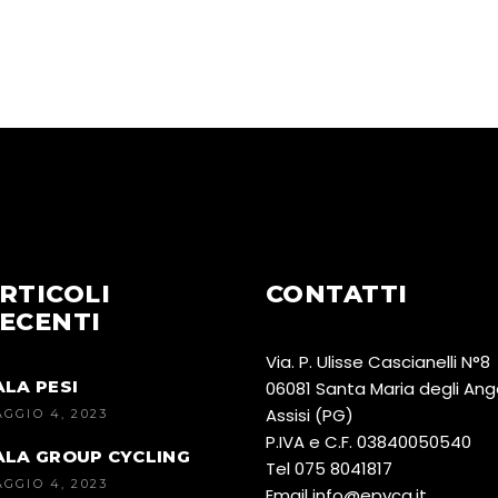
RTICOLI
CONTATTI
ECENTI
Via. P. Ulisse Cascianelli N°8
ALA PESI
06081 Santa Maria degli Ang
Assisi (PG)
GGIO 4, 2023
P.IVA e C.F. 03840050540
ALA GROUP CYCLING
Tel
075 8041817
GGIO 4, 2023
Email
@ofni
ti.acype